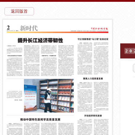
返回版首
2
0