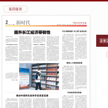
返回版首
2
0