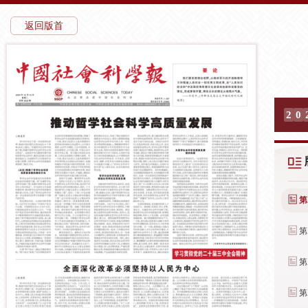
返回版首
2
0
第
第
第
第