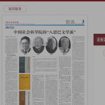
返回版首
2
0